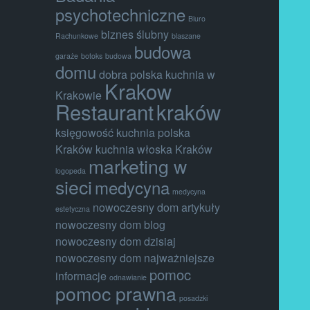
psychotechniczne
Biuro
biznes ślubny
Rachunkowe
blaszane
budowa
garaże
botoks
budowa
domu
dobra polska kuchnia w
Krakow
Krakowie
Restaurant
kraków
księgowość
kuchnia polska
Kraków
kuchnia włoska Kraków
marketing w
logopeda
sieci
medycyna
medycyna
nowoczesny dom artykuły
estetyczna
nowoczesny dom blog
nowoczesny dom dzisiaj
nowoczesny dom najważniejsze
pomoc
informacje
odnawianie
pomoc prawna
posadzki