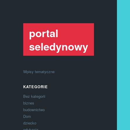
portal
seledynowy
Wpisy tematyczne
KATEGORIE
Bez kategorii
biznes
budownictwo
Dom
dziecko
edukacja