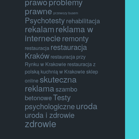
prawo
problemy
prawne
przewozy busem
Psychotesty
rehabilitacja
rekalam
reklama w
internecie
remonty
restauracja
restauracja
Kraków
restauracja przy
Rynku w Krakowie
restauracja z
polską kuchnią w Krakowie
sklep
skuteczna
online
reklama
szambo
Testy
betonowe
uroda
psychologiczne
uroda i zdrowie
zdrowie