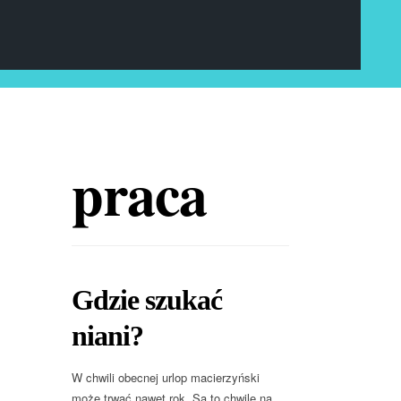
praca
Gdzie szukać
niani?
W chwili obecnej urlop macierzyński
może trwać nawet rok. Są to chwile na