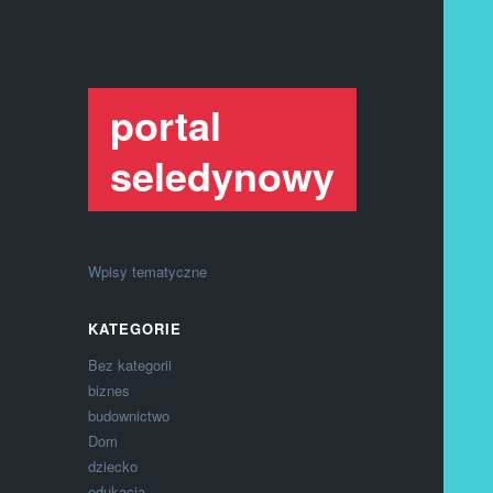
portal
seledynowy
Wpisy tematyczne
KATEGORIE
Bez kategorii
biznes
budownictwo
Dom
dziecko
edukacja