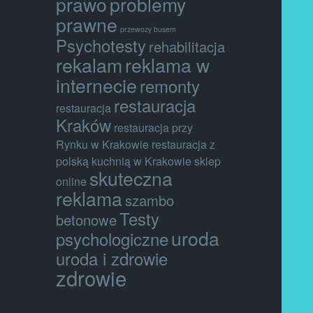
prawo
problemy
prawne
przewozy busem
Psychotesty
rehabilitacja
rekalam
reklama w
internecie
remonty
restauracja
restauracja
Kraków
restauracja przy
Rynku w Krakowie
restauracja z
polską kuchnią w Krakowie
sklep
skuteczna
online
reklama
szambo
Testy
betonowe
uroda
psychologiczne
uroda i zdrowie
zdrowie