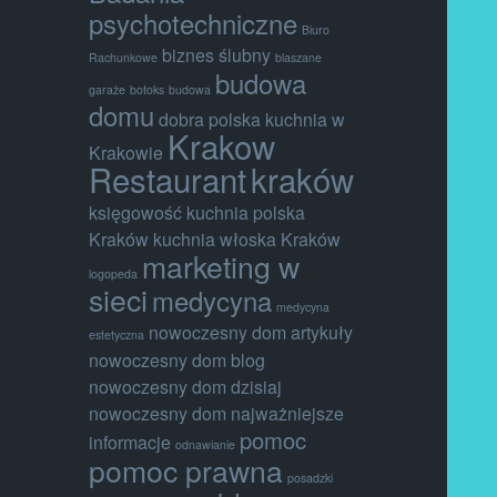
psychotechniczne
Biuro
biznes ślubny
Rachunkowe
blaszane
budowa
garaże
botoks
budowa
domu
dobra polska kuchnia w
Krakow
Krakowie
Restaurant
kraków
księgowość
kuchnia polska
Kraków
kuchnia włoska Kraków
marketing w
logopeda
sieci
medycyna
medycyna
nowoczesny dom artykuły
estetyczna
nowoczesny dom blog
nowoczesny dom dzisiaj
nowoczesny dom najważniejsze
pomoc
informacje
odnawianie
pomoc prawna
posadzki