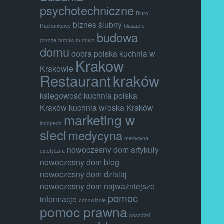
psychotechniczne
Biuro
biznes ślubny
Rachunkowe
blaszane
budowa
garaże
botoks
budowa
domu
dobra polska kuchnia w
Krakow
Krakowie
Restaurant
kraków
księgowość
kuchnia polska
Kraków
kuchnia włoska Kraków
marketing w
logopeda
sieci
medycyna
medycyna
nowoczesny dom artykuły
estetyczna
nowoczesny dom blog
nowoczesny dom dzisiaj
nowoczesny dom najważniejsze
pomoc
informacje
odnawianie
pomoc prawna
posadzki