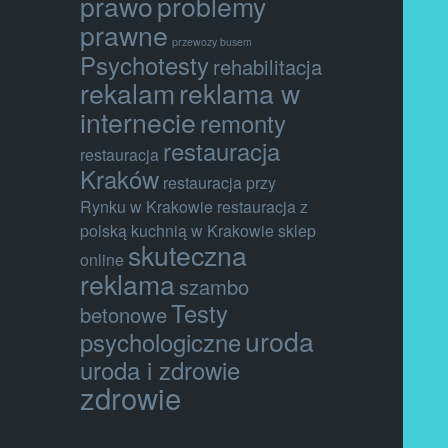
prawo
problemy
prawne
przewozy busem
Psychotesty
rehabilitacja
rekalam
reklama w
internecie
remonty
restauracja
restauracja
Kraków
restauracja przy
Rynku w Krakowie
restauracja z
polską kuchnią w Krakowie
sklep
skuteczna
online
reklama
szambo
Testy
betonowe
uroda
psychologiczne
uroda i zdrowie
zdrowie