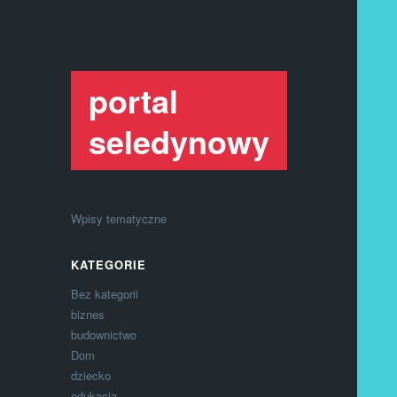
portal
seledynowy
Wpisy tematyczne
KATEGORIE
Bez kategorii
biznes
budownictwo
Dom
dziecko
edukacja