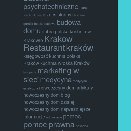
psychotechniczne
Biuro
biznes ślubny
Rachunkowe
blaszane
budowa
garaże
botoks
budowa
domu
dobra polska kuchnia w
Krakow
Krakowie
Restaurant
kraków
księgowość
kuchnia polska
Kraków
kuchnia włoska Kraków
marketing w
logopeda
sieci
medycyna
medycyna
nowoczesny dom artykuły
estetyczna
nowoczesny dom blog
nowoczesny dom dzisiaj
nowoczesny dom najważniejsze
pomoc
informacje
odnawianie
pomoc prawna
posadzki