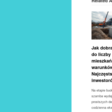
Related A
Jak dobr
do liczby
mieszkań
warunków
Najczęst
inwestor
Na etapie bu
szamba wydaje
prostszych de
codzienna eks