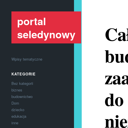
portal
Cał
seledynowy
bu
Wpisy tematyczne
za
KATEGORIE
Bez kategorii
do
biznes
budownictwo
Dom
dziecko
ni
edukacja
inne