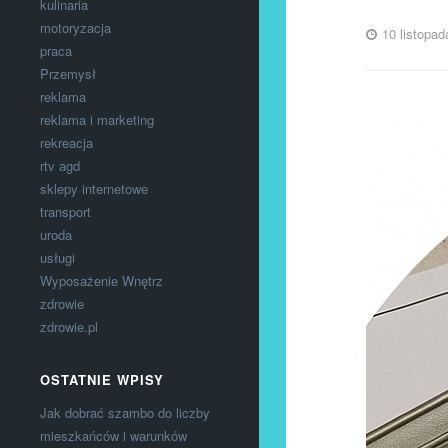
kulinaria
motoryzacja
10 listopad
praca
Przemysł
reklama
reklama i marketing
rekreacja
rtv agd
sklepy internetowe
transport
uroda
usługi
Wyposażenie Wnętrz
zdrowie
zdrowie.pl
OSTATNIE WPISY
Jak dobrać szambo do liczby
mieszkańców i warunków