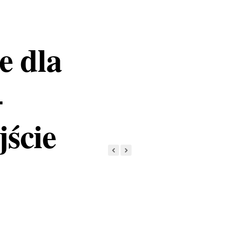
e dla
–
ście