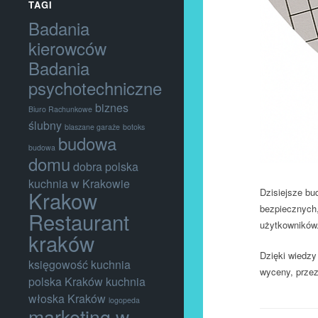
TAGI
Badania
kierowców
Badania
psychotechniczne
biznes
Biuro Rachunkowe
ślubny
blaszane garaże
botoks
budowa
budowa
domu
dobra polska
kuchnia w Krakowie
Krakow
Dzisiejsze bu
bezpiecznych,
Restaurant
użytkowników
kraków
Dzięki wiedzy 
księgowość
kuchnia
wyceny, przez
polska Kraków
kuchnia
włoska Kraków
logopeda
marketing w