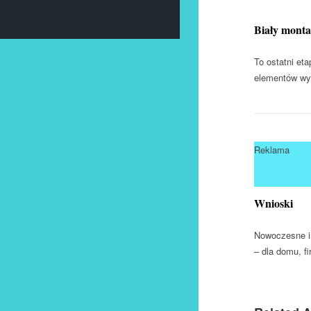
Biały monta
To ostatni eta
elementów wyk
Reklama
Wnioski
Nowoczesne in
– dla domu, f