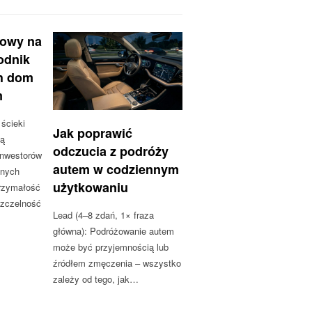
nowy na
odnik
h dom
m
ścieki
Jak poprawić
cą
odczucia z podróży
inwestorów
autem w codziennym
onych
użytkowaniu
trzymałość
szczelność
Lead (4–8 zdań, 1× fraza
główna): Podróżowanie autem
może być przyjemnością lub
źródłem zmęczenia – wszystko
zależy od tego, jak…