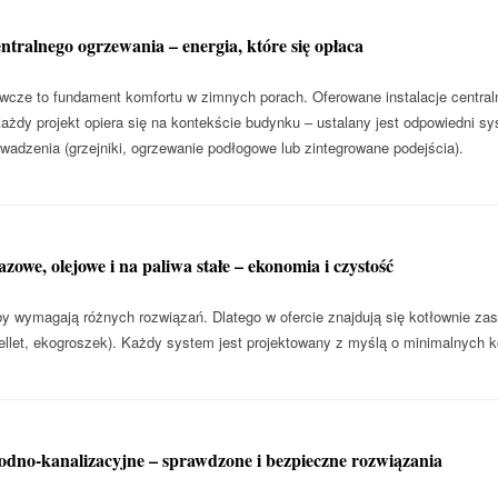
entralnego ogrzewania – energia, które się opłaca
cze to fundament komfortu w zimnych porach. Oferowane instalacje centraln
Każdy projekt opiera się na kontekście budynku – ustalany jest odpowiedni sy
wadzenia (grzejniki, ogrzewanie podłogowe lub zintegrowane podejścia).
zowe, olejowe i na paliwa stałe – ekonomia i czystość
y wymagają różnych rozwiązań. Dlatego w ofercie znajdują się kotłownie za
pellet, ekogroszek). Każdy system jest projektowany z myślą o minimalnych 
wodno-kanalizacyjne – sprawdzone i bezpieczne rozwiązania