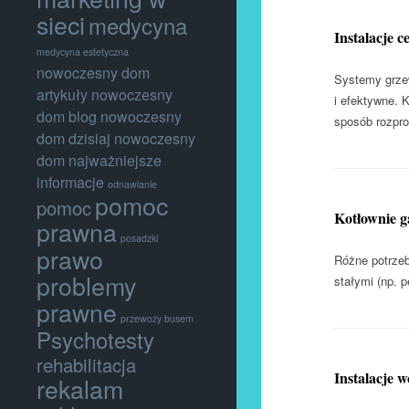
sieci
medycyna
Instalacje c
medycyna estetyczna
nowoczesny dom
Systemy grzew
artykuły
nowoczesny
i efektywne. 
dom blog
nowoczesny
sposób rozpro
dom dzisiaj
nowoczesny
dom najważniejsze
informacje
odnawianie
pomoc
pomoc
Kotłownie ga
prawna
posadzki
prawo
Różne potrzeb
problemy
stałymi (np. 
prawne
przewozy busem
Psychotesty
rehabilitacja
Instalacje 
rekalam