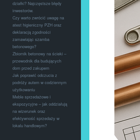
działki? Najczęstsze błędy
inwestorów.
Czy warto zwrócić uwagę na
atest higieniczny PZH oraz
deklaracją zgodności
zamawiając szamba
betonowego?
Zbiornik betonowy na ścieki –
przewodnik dla budujących
dom przed zakupem
Jak poprawić odczucia z
podróży autem w codziennym
użytkowaniu
Meble sprzedażowe i
ekspozycyjne – jak oddziałują
na wizerunek oraz
efektywność sprzedaży w
lokalu handlowym?