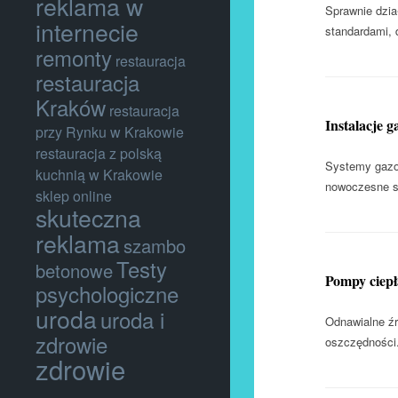
reklama w
Sprawnie dzia
internecie
standardami, 
remonty
restauracja
restauracja
Kraków
restauracja
Instalacje g
przy Rynku w Krakowie
restauracja z polską
Systemy gazow
kuchnią w Krakowie
nowoczesne sy
sklep online
skuteczna
reklama
szambo
Testy
betonowe
Pompy ciepła
psychologiczne
uroda
uroda i
Odnawialne źró
zdrowie
oszczędności.
zdrowie