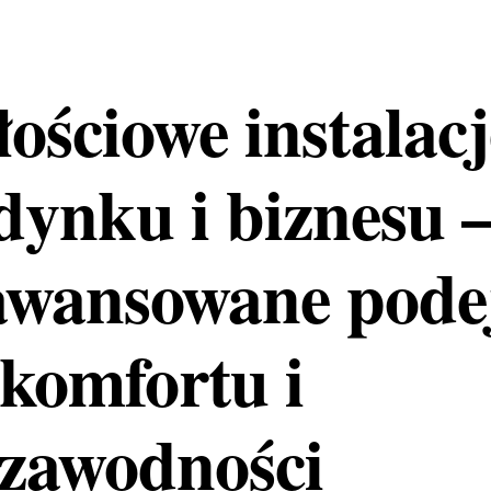
ościowe instalacj
dynku i biznesu 
awansowane podej
 komfortu i
ezawodności