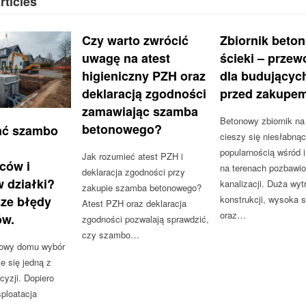
rticles
Czy warto zwrócić
Zbiornik beto
uwagę na atest
ścieki – przew
higieniczny PZH oraz
dla budującyc
deklaracją zgodności
przed zakupe
zamawiając szamba
Betonowy zbiornik na 
betonowego?
ać szambo
cieszy się niesłabną
popularnością wśród 
Jak rozumieć atest PZH i
ców i
na terenach pozbawi
deklaracja zgodności przy
 działki?
kanalizacji. Duża wy
zakupie szamba betonowego?
sze błędy
konstrukcji, wysoka 
Atest PZH oraz deklaracja
oraz…
ów.
zgodności pozwalają sprawdzić,
czy szambo…
dowy domu wybór
 się jedną z
cyzji. Dopiero
ploatacja